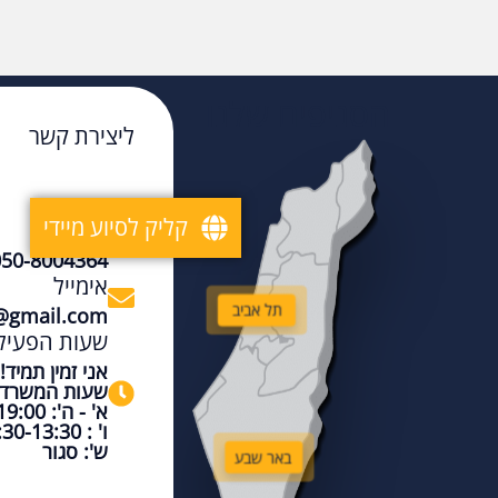
הסניפים שלנו
ליצירת קשר
קליק לסיוע מיידי
טלפון
050-8004364
אימייל
תל אביב
@gmail.com
שעות הפעיל
אני זמין תמיד!
שעות המשרד
א' - ה': 08:00-19:00
ו' : 08:30-13:30
ש': סגור
באר שבע