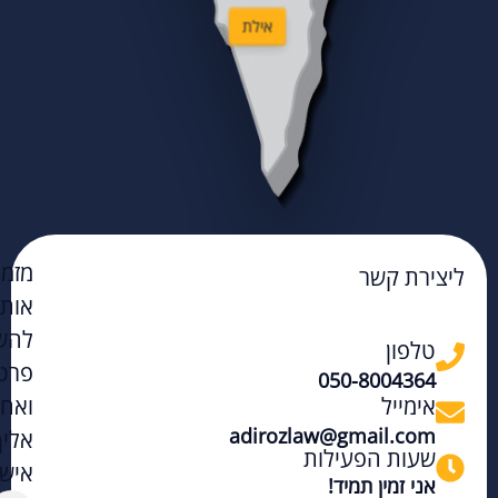
אילת
מזמי
ליצירת קשר
אות
להש
טלפון
פרט
050-8004364
אימייל
ואחז
adirozlaw@gmail.com
אליך
שעות הפעילות
אישי
אני זמין תמיד!