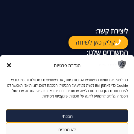
ליצירת קשר:
קליק כאן לשיחה
המשרדים שלנו:
רח. יגאל אלון 94
ת"א
–
הגדרת פרטיות
קק"ל 90
באר שבע –
הקניון האדום, התמרים 2
אילת –
כדי לספק את חוויות המשתמש הטובות ביותר, אנו משתמשים בטכנולוגיות כמו קובצי
Cookie כדי לאחסן ו/או לגשת למידע על המכשיר. הסכמה לטכנולוגיות אלו תאפשר לנו
לעבד נתונים כגון התנהגות גלישה או מזהים ייחודיים באתר זה. אי הסכמה או ביטול
הסכמה עלולים להשפיע לרעה על תכונות ופונקציות מסוימות.
הצהרת נגישות
מדיניות פרטיות
הבנתי
לא מסכים