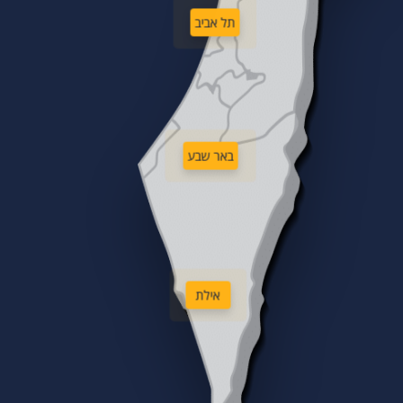
תל אביב
באר שבע
אילת