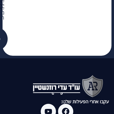
לפנ
ויצ
לפי
מדי
הפ
פ
עקבו אחרי הפעילות שלנו: