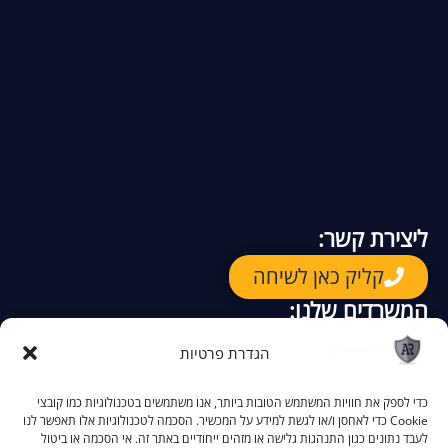
ליצירת קשר:
קליק כאן לשיחה
המשרדים שלנו:
רח. יגאל אלון 94
ת"א
–
הגדרת פרטיות
קק"ל 90
באר שבע –
הקניון האדום, התמרים 2
אילת –
כדי לספק את חוויות המשתמש הטובות ביותר, אנו משתמשים בטכנולוגיות כמו קובצי
Cookie כדי לאחסן ו/או לגשת למידע על המכשיר. הסכמה לטכנולוגיות אלו תאפשר לנו
לעבד נתונים כגון התנהגות גלישה או מזהים ייחודיים באתר זה. אי הסכמה או ביטול