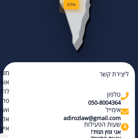
אילת
מזמי
ליצירת קשר
אות
להש
טלפון
פרט
050-8004364
אימייל
ואחז
adirozlaw@gmail.com
אליך
שעות הפעילות
אישי
אני זמין תמיד!