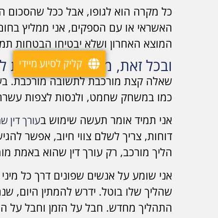
כל מקרה הוא לגופו, אבל ככל שהסכום הו
האשראי או עם הספקים, אני ממליץ בחום וא
המוצא האחרון ושלא יבטיחו הבטחות תמי
ובכל זאת, מי שמחליט לגשת לה
קליק לסיוע מיידי
שאלה קצת מורכבת לתשובה מורכבת. בעיקר
כמו במשחק שחמט, ולנסות לצפות עשרה 
אני תמיד אומר תעשה שימוש ב
עורך דין ש
דוחות, צריך לשלם צווי חיוב, אפשר להגי
הליך מורכב, רק עורך דין שהוא באמת מומח
אני שומע על אנשים שפונים דרך כל מיני 
שהליך שלו בוטל. ידרש להמתין היום, שנ
התהליך מחדש. חבל על הזמן וחבל על הכ