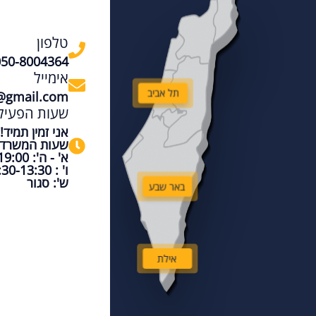
טלפון
050-8004364
אימייל
תל אביב
@gmail.com
שעות הפעיל
אני זמין תמיד!
שעות המשרד
א' - ה': 08:00-19:00
ו' : 08:30-13:30
ש': סגור
באר שבע
אילת