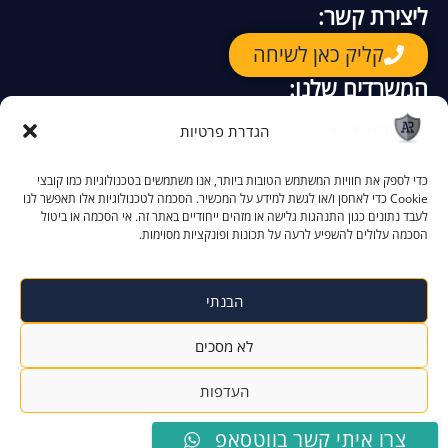
ליצירת קשר:
קליק כאן לשיחה
המשרדים שלנו:
רח. יגאל אלון 94
ת"א
–
הגדרת פרטיות
קק"ל 90
באר שבע –
הקניון האדום, התמרים 2
אילת –
כדי לספק את חוויות המשתמש הטובות ביותר, אנו משתמשים בטכנולוגיות כמו קובצי
Cookie כדי לאחסן ו/או לגשת למידע על המכשיר. הסכמה לטכנולוגיות אלו תאפשר לנו
לעבד נתונים כגון התנהגות גלישה או מזהים ייחודיים באתר זה. אי הסכמה או ביטול
הסכמה עלולים להשפיע לרעה על תכונות ופונקציות מסוימות.
הצהרת נגישות
מדיניות פרטיות
הבנתי
לא מסכים
סטודיו MOONART – מונה אריאל
© כל הזכויות שמורות לעו"ד עדי רוזנשטיין | עיצוב –
Neompro נמרוד אלישר
| פיתוח –
העדפות
צרו איתי קשר בווטסאפ
מדיניות הפרטיות