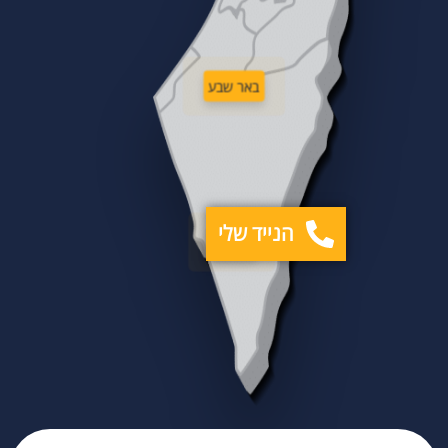
באר שבע
הנייד שלי
אילת