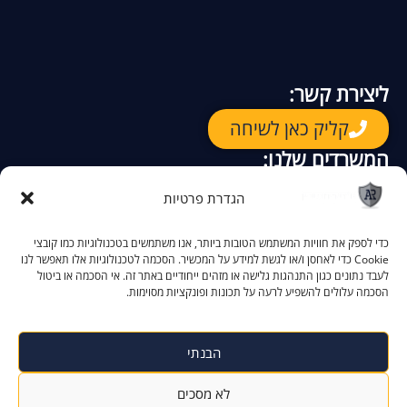
ליצירת קשר:
קליק כאן לשיחה
המשרדים שלנו:
רח. יגאל אלון 94
ת"א
–
הגדרת פרטיות
קק"ל 90
באר שבע –
הקניון האדום, התמרים 2
אילת –
כדי לספק את חוויות המשתמש הטובות ביותר, אנו משתמשים בטכנולוגיות כמו קובצי
Cookie כדי לאחסן ו/או לגשת למידע על המכשיר. הסכמה לטכנולוגיות אלו תאפשר לנו
לעבד נתונים כגון התנהגות גלישה או מזהים ייחודיים באתר זה. אי הסכמה או ביטול
הסכמה עלולים להשפיע לרעה על תכונות ופונקציות מסוימות.
הצהרת נגישות
מדיניות פרטיות
הבנתי
לא מסכים