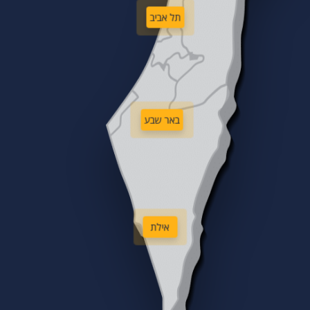
תל אביב
באר שבע
אילת